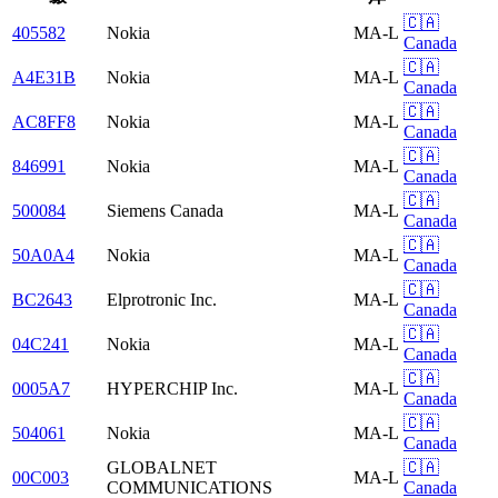
🇨🇦
405582
Nokia
MA-L
Canada
🇨🇦
A4E31B
Nokia
MA-L
Canada
🇨🇦
AC8FF8
Nokia
MA-L
Canada
🇨🇦
846991
Nokia
MA-L
Canada
🇨🇦
500084
Siemens Canada
MA-L
Canada
🇨🇦
50A0A4
Nokia
MA-L
Canada
🇨🇦
BC2643
Elprotronic Inc.
MA-L
Canada
🇨🇦
04C241
Nokia
MA-L
Canada
🇨🇦
0005A7
HYPERCHIP Inc.
MA-L
Canada
🇨🇦
504061
Nokia
MA-L
Canada
GLOBALNET
🇨🇦
00C003
MA-L
COMMUNICATIONS
Canada