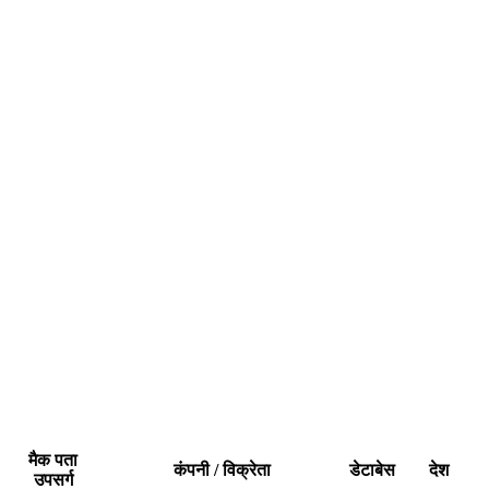
मैक पता
कंपनी / विक्रेता
डेटाबेस
देश
उपसर्ग