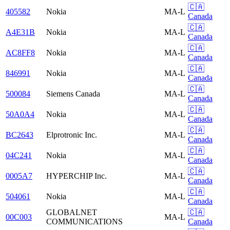
🇨🇦
405582
Nokia
MA-L
Canada
🇨🇦
A4E31B
Nokia
MA-L
Canada
🇨🇦
AC8FF8
Nokia
MA-L
Canada
🇨🇦
846991
Nokia
MA-L
Canada
🇨🇦
500084
Siemens Canada
MA-L
Canada
🇨🇦
50A0A4
Nokia
MA-L
Canada
🇨🇦
BC2643
Elprotronic Inc.
MA-L
Canada
🇨🇦
04C241
Nokia
MA-L
Canada
🇨🇦
0005A7
HYPERCHIP Inc.
MA-L
Canada
🇨🇦
504061
Nokia
MA-L
Canada
GLOBALNET
🇨🇦
00C003
MA-L
COMMUNICATIONS
Canada