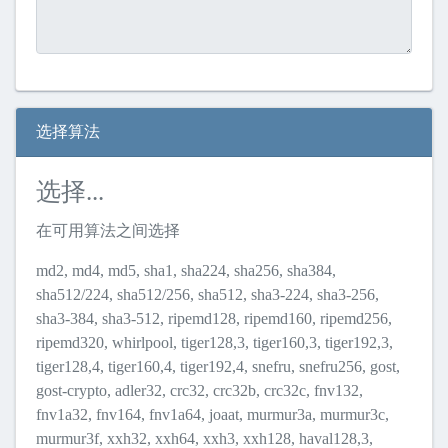
选择算法
选择...
在可用算法之间选择
md2
,
md4
,
md5
,
sha1
,
sha224
,
sha256
,
sha384
,
sha512/224
,
sha512/256
,
sha512
,
sha3-224
,
sha3-256
,
sha3-384
,
sha3-512
,
ripemd128
,
ripemd160
,
ripemd256
,
ripemd320
,
whirlpool
,
tiger128,3
,
tiger160,3
,
tiger192,3
,
tiger128,4
,
tiger160,4
,
tiger192,4
,
snefru
,
snefru256
,
gost
,
gost-crypto
,
adler32
,
crc32
,
crc32b
,
crc32c
,
fnv132
,
fnv1a32
,
fnv164
,
fnv1a64
,
joaat
,
murmur3a
,
murmur3c
,
murmur3f
,
xxh32
,
xxh64
,
xxh3
,
xxh128
,
haval128,3
,