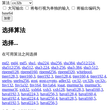
算法
大写输出
将每行视为单独的输入
将输出编码为
base64
加密
选择算法
选择...
在可用算法之间选择
md2
,
md4
,
md5
,
sha1
,
sha224
,
sha256
,
sha384
,
sha512/224
,
sha512/256
,
sha512
,
sha3-224
,
sha3-256
,
sha3-384
,
sha3-512
,
ripemd128
,
ripemd160
,
ripemd256
,
ripemd320
,
whirlpool
,
tiger128,3
,
tiger160,3
,
tiger192,3
,
tiger128,4
,
tiger160,4
,
tiger192,4
,
snefru
,
snefru256
,
gost
,
gost-crypto
,
adler32
,
crc32
,
crc32b
,
crc32c
,
fnv132
,
fnv1a32
,
fnv164
,
fnv1a64
,
joaat
,
murmur3a
,
murmur3c
,
murmur3f
,
xxh32
,
xxh64
,
xxh3
,
xxh128
,
haval128,3
,
haval160,3
,
haval192,3
,
haval224,3
,
haval256,3
,
haval128,4
,
haval160,4
,
haval192,4
,
haval224,4
,
haval256,4
,
haval128,5
,
haval160,5
,
haval192,5
,
haval224,5
,
haval256,5