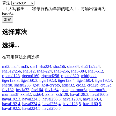
算法
大写输出
将每行视为单独的输入
将输出编码为
base64
加密
选择算法
选择...
在可用算法之间选择
md2
,
md4
,
md5
,
sha1
,
sha224
,
sha256
,
sha384
,
sha512/224
,
sha512/256
,
sha512
,
sha3-224
,
sha3-256
,
sha3-384
,
sha3-512
,
ripemd128
,
ripemd160
,
ripemd256
,
ripemd320
,
whirlpool
,
tiger128,3
,
tiger160,3
,
tiger192,3
,
tiger128,4
,
tiger160,4
,
tiger192,4
,
snefru
,
snefru256
,
gost
,
gost-crypto
,
adler32
,
crc32
,
crc32b
,
crc32c
,
fnv132
,
fnv1a32
,
fnv164
,
fnv1a64
,
joaat
,
murmur3a
,
murmur3c
,
murmur3f
,
xxh32
,
xxh64
,
xxh3
,
xxh128
,
haval128,3
,
haval160,3
,
haval192,3
,
haval224,3
,
haval256,3
,
haval128,4
,
haval160,4
,
haval192,4
,
haval224,4
,
haval256,4
,
haval128,5
,
haval160,5
,
haval192,5
,
haval224,5
,
haval256,5