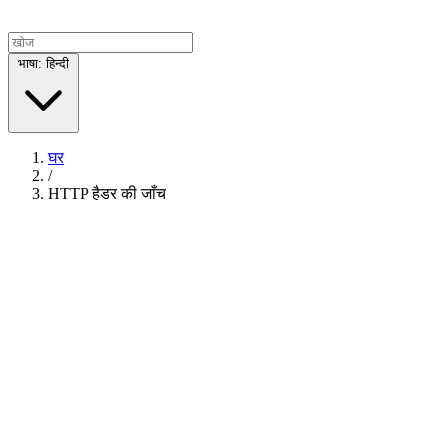
भाषा: हिन्दी
घर
/
HTTP हैडर की जाँच