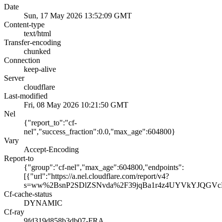
Date
Sun, 17 May 2026 13:52:09 GMT
Content-type
text/html
Transfer-encoding
chunked
Connection
keep-alive
Server
cloudflare
Last-modified
Fri, 08 May 2026 10:21:50 GMT
Nel
{"report_to":"cf-
nel","success_fraction":0.0,"max_age":604800}
Vary
Accept-Encoding
Report-to
{"group":"cf-nel","max_age":604800,"endpoints":
[{"url":"https://a.nel.cloudflare.com/report/v4?
s=ww%2BsnP2SDlZSNvda%2F39jqBa1r4z4UYVkYJQGVc
Cf-cache-status
DYNAMIC
Cf-ray
9fd319d858b3db07-FRA