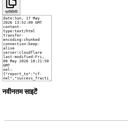
प्रतिलिपि
नवीनतम साइटें