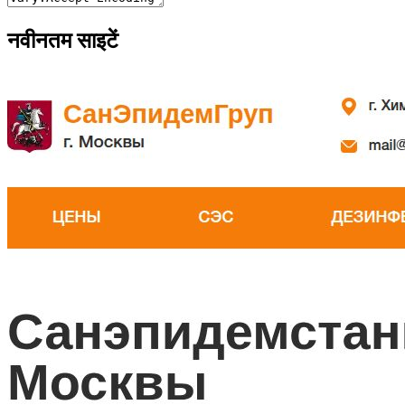
नवीनतम साइटें