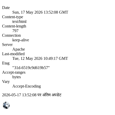
Date
Sun, 17 May 2026 13:52:08 GMT
Content-type
text/html
Content-length
797
Connection
keep-alive
Server
Apache
Last-modified
Tue, 12 May 2026 10:49:17 GMT
Etag
"31d-6519c9d619b57"
Accept-ranges
bytes
Vary
Accept-Encoding
2026-05-17 13:52:08 पर अंतिम अपडेट