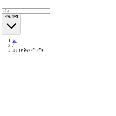
भाषा: हिन्दी
घर
/
HTTP हैडर की जाँच