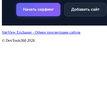
SiteView Exchange - Обмен просмотрами сайтов
© DevTools360 2026