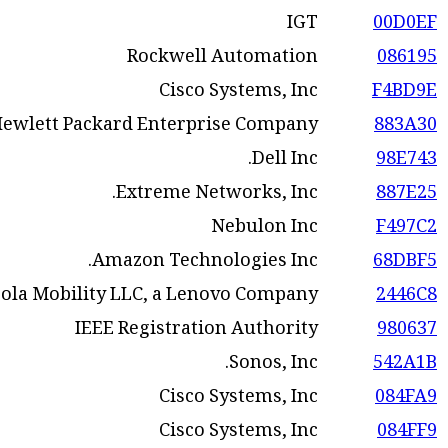
IGT
00D0EF
Rockwell Automation
086195
Cisco Systems, Inc
F4BD9E
Hewlett Packard Enterprise Company
883A30
Dell Inc.
98E743
Extreme Networks, Inc.
887E25
Nebulon Inc
F497C2
Amazon Technologies Inc.
68DBF5
ola Mobility LLC, a Lenovo Company
2446C8
IEEE Registration Authority
980637
Sonos, Inc.
542A1B
Cisco Systems, Inc
084FA9
Cisco Systems, Inc
084FF9