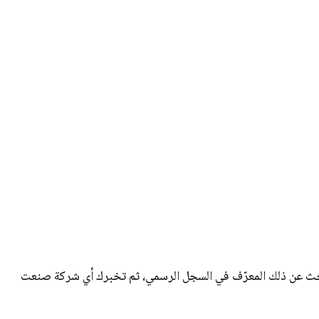
 جهاز شبكة بمعرّف OUI مكوّن من 3 بايتات يُخصصه معهد IEEE للشركة المصنّعة. أعطِ هذه الأداة عنوان MAC وستبحث عن ذلك المعرّف في السجل الرسمي، ثم تخبرك أي شركة صنعت