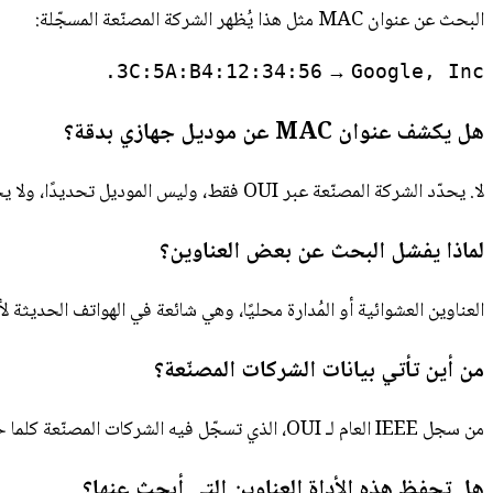
البحث عن عنوان MAC مثل هذا يُظهر الشركة المصنّعة المسجّلة:
→
3C:5A:B4:12:34:56
Google, Inc.
هل يكشف عنوان MAC عن موديل جهازي بدقة؟
لا. يحدّد الشركة المصنّعة عبر OUI فقط، وليس الموديل تحديدًا، ولا يخبرك بشيء شخصي عن مالك الجهاز.
لماذا يفشل البحث عن بعض العناوين؟
العناوين العشوائية أو المُدارة محليًا، وهي شائعة في الهواتف الحديث
من أين تأتي بيانات الشركات المصنّعة؟
من سجل IEEE العام لـ OUI، الذي تسجّل فيه الشركات المصنّعة كلما حصلت على نطاق من عناوين MAC.
هل تحفظ هذه الأداة العناوين التي أبحث عنها؟