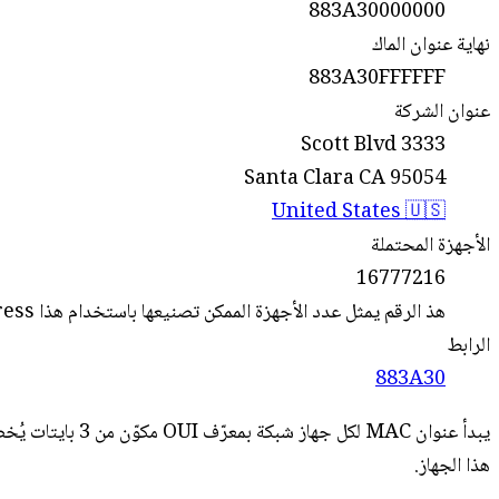
883A30000000
نهاية عنوان الماك
883A30FFFFFF
عنوان الشركة
3333 Scott Blvd
Santa Clara CA 95054
United States 🇺🇸
الأجهزة المحتملة
16777216
هذ الرقم يمثل عدد الأجهزة الممكن تصنيعها باستخدام هذا Mac address, ولكن هذا لا يعني أنه تم تصنيع كل هذه الأجهزة حتي الان!
الرابط
883A30
هذا الجهاز.