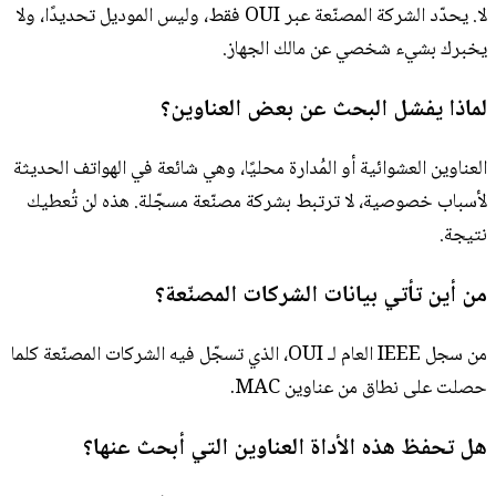
لا. يحدّد الشركة المصنّعة عبر OUI فقط، وليس الموديل تحديدًا، ولا
يخبرك بشيء شخصي عن مالك الجهاز.
لماذا يفشل البحث عن بعض العناوين؟
العناوين العشوائية أو المُدارة محليًا، وهي شائعة في الهواتف الحديثة
لأسباب خصوصية، لا ترتبط بشركة مصنّعة مسجّلة. هذه لن تُعطيك
نتيجة.
من أين تأتي بيانات الشركات المصنّعة؟
من سجل IEEE العام لـ OUI، الذي تسجّل فيه الشركات المصنّعة كلما
حصلت على نطاق من عناوين MAC.
هل تحفظ هذه الأداة العناوين التي أبحث عنها؟