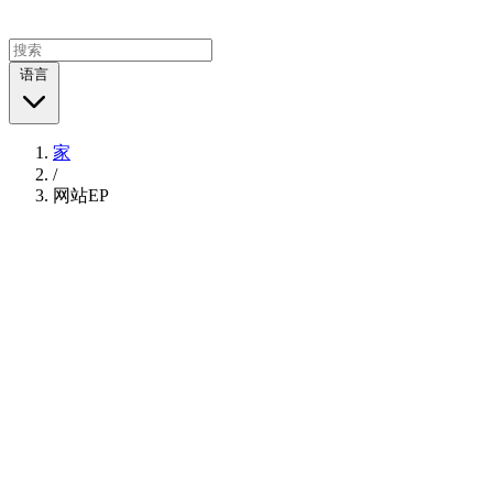
语言
家
/
网站EP