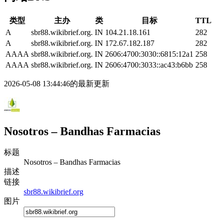
类型
主办
类
目标
TTL
A
sbr88.wikibrief.org.
IN
104.21.18.161
282
A
sbr88.wikibrief.org.
IN
172.67.182.187
282
AAAA
sbr88.wikibrief.org.
IN
2606:4700:3030::6815:12a1
258
AAAA
sbr88.wikibrief.org.
IN
2606:4700:3033::ac43:b6bb
258
2026-05-08 13:44:46的最新更新
Nosotros – Bandhas Farmacias
标题
Nosotros – Bandhas Farmacias
描述
链接
sbr88.wikibrief.org
图片