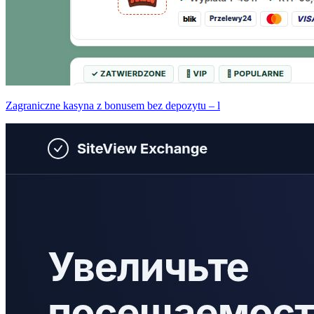
Zagraniczne kasyna z bonusem bez depozytu – l