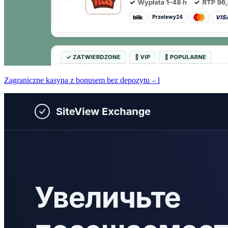
Zagraniczne kasyna z bonusem bez depozytu – l