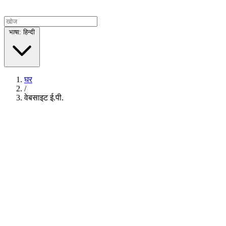
भाषा: हिन्दी
घर
/
वेबसाइट ई.पी.