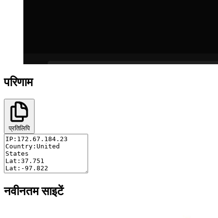
परिणाम
प्रतिलिपि
नवीनतम साइटें