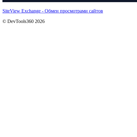
SiteView Exchange - Обмен просмотрами сайтов
© DevTools360 2026