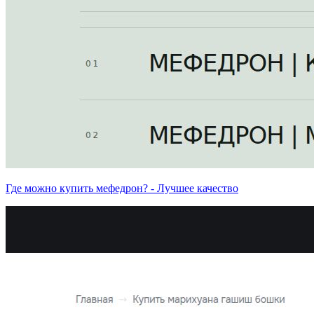
Где можно купить мефедрон? - Лучшее качество