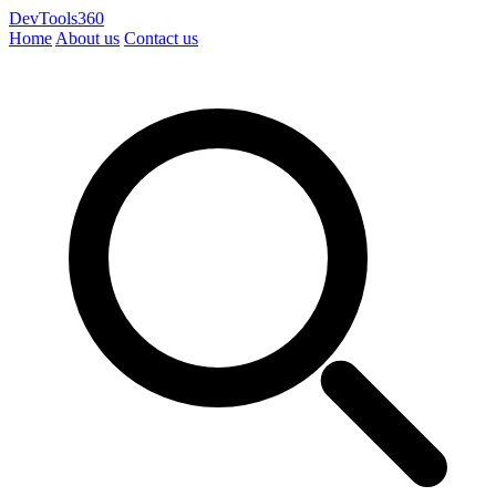
DevTools360
Home
About us
Contact us