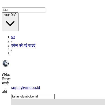
भाषा: हिन्दी
घर
/
स्कैन की गई साइटें
/
शीर्षक
विवरण
संपर्क
tanjunglembut.or.id
छवि