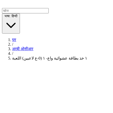
भाषा: हिन्दी
घर
/
अरबी ओसीआर
/
اللعبة ‎١‏ (0-ع لاعبين) ‎-١‏ خذ بطاقة عشوائية واع