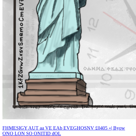
FHMESIGY AUT aa VE EAb EVEGHOSNV £0405 «| Byow
ONO LON SO ONITID dOL