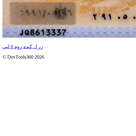
زر ل كيده زوم 0 لبي
© DevTools360 2026