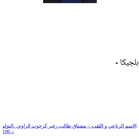
الاسم الرباعي و اللقب :- مشتاق طالب زغير كرحوت الراوي. .التولد
:- 196