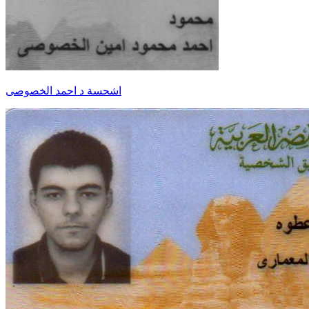
اشحسة د احمد الخصوصى