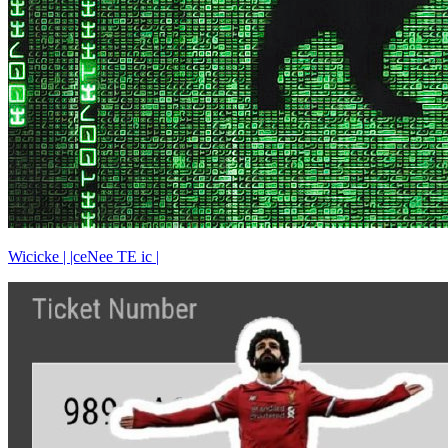
Wicicke | |ceNee TE ic |