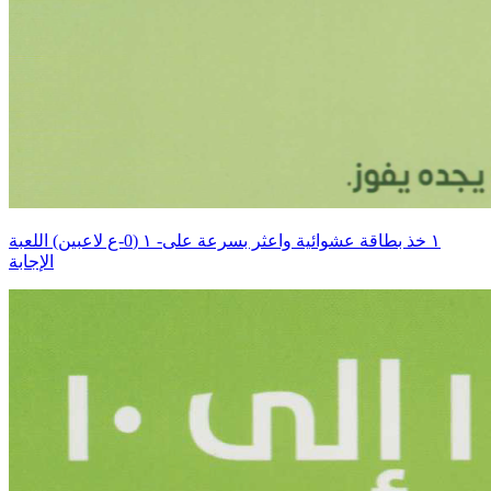
اللعبة ‎١‏ (0-ع لاعبين) ‎-١‏ خذ بطاقة عشوائية واعثر بسرعة على
الإجابة