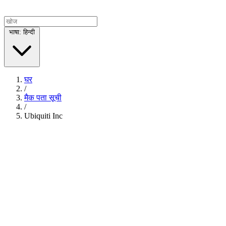
भाषा: हिन्दी
घर
/
मैक पता सूची
/
Ubiquiti Inc