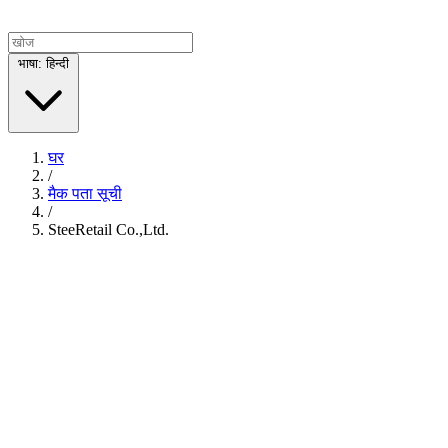
भाषा: हिन्दी
घर
/
मैक पता सूची
/
SteeRetail Co.,Ltd.