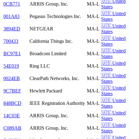
🇺🇸 United
0CB771
ARRIS Group, Inc.
MA-L
States
🇺🇸 United
001A83
Pegasus Technologies Inc.
MA-L
States
🇺🇸 United
3894ED
NETGEAR
MA-L
States
🇺🇸 United
700433
California Things Inc.
MA-L
States
🇺🇸 United
BC97E1
Broadcom Limited
MA-L
States
🇺🇸 United
54E019
Ring LLC
MA-L
States
🇺🇸 United
0024EB
ClearPath Networks, Inc.
MA-L
States
🇺🇸 United
9C7BEF
Hewlett Packard
MA-L
States
🇺🇸 United
848BCD
IEEE Registration Authority
MA-L
States
🇺🇸 United
14C03E
ARRIS Group, Inc.
MA-L
States
🇺🇸 United
C089AB
ARRIS Group, Inc.
MA-L
States
🇺🇸 United