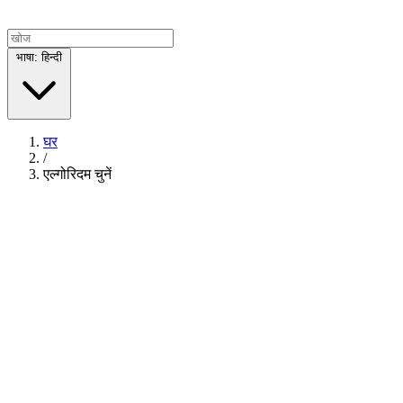
भाषा: हिन्दी
घर
/
एल्गोरिदम चुनें