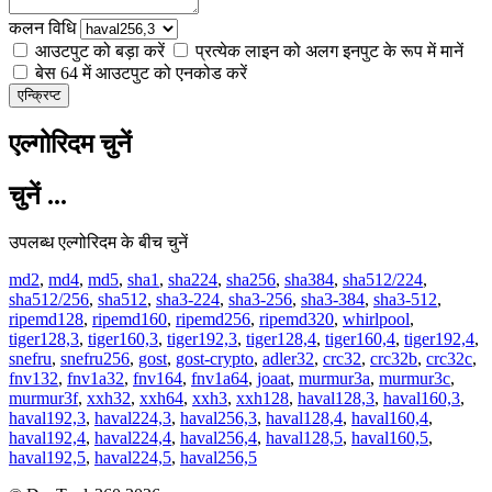
कलन विधि
आउटपुट को बड़ा करें
प्रत्येक लाइन को अलग इनपुट के रूप में मानें
बेस 64 में आउटपुट को एनकोड करें
एन्क्रिप्ट
एल्गोरिदम चुनें
चुनें ...
उपलब्ध एल्गोरिदम के बीच चुनें
md2
,
md4
,
md5
,
sha1
,
sha224
,
sha256
,
sha384
,
sha512/224
,
sha512/256
,
sha512
,
sha3-224
,
sha3-256
,
sha3-384
,
sha3-512
,
ripemd128
,
ripemd160
,
ripemd256
,
ripemd320
,
whirlpool
,
tiger128,3
,
tiger160,3
,
tiger192,3
,
tiger128,4
,
tiger160,4
,
tiger192,4
,
snefru
,
snefru256
,
gost
,
gost-crypto
,
adler32
,
crc32
,
crc32b
,
crc32c
,
fnv132
,
fnv1a32
,
fnv164
,
fnv1a64
,
joaat
,
murmur3a
,
murmur3c
,
murmur3f
,
xxh32
,
xxh64
,
xxh3
,
xxh128
,
haval128,3
,
haval160,3
,
haval192,3
,
haval224,3
,
haval256,3
,
haval128,4
,
haval160,4
,
haval192,4
,
haval224,4
,
haval256,4
,
haval128,5
,
haval160,5
,
haval192,5
,
haval224,5
,
haval256,5