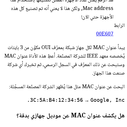
هذ الرقم يمثل عدد الأجهزة الممكن تصنيعها باستخدام هذا
Mac address, ولكن هذا لا يعني أنه تم تصنيع كل هذه
الأجهزة حتي الان!
الرابط
00E607
يبدأ عنوان MAC لكل جهاز شبكة بمعرّف OUI مكوّن من 3 بايتات
يُخصصه معهد IEEE للشركة المصنّعة. أعطِ هذه الأداة عنوان MAC
وستبحث عن ذلك المعرّف في السجل الرسمي، ثم تخبرك أي شركة
صنعت هذا الجهاز.
البحث عن عنوان MAC مثل هذا يُظهر الشركة المصنّعة المسجّلة:
→
3C:5A:B4:12:34:56
Google, Inc.
هل يكشف عنوان MAC عن موديل جهازي بدقة؟