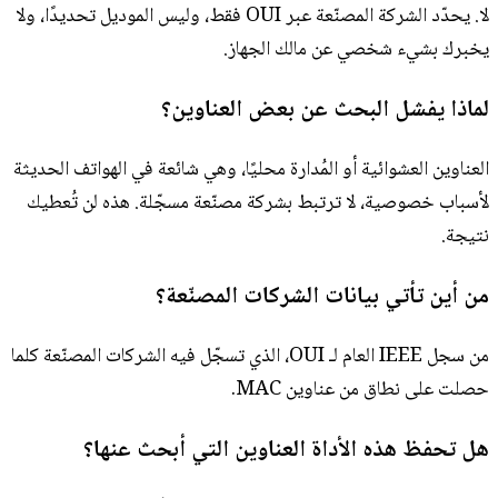
لا. يحدّد الشركة المصنّعة عبر OUI فقط، وليس الموديل تحديدًا، ولا
يخبرك بشيء شخصي عن مالك الجهاز.
لماذا يفشل البحث عن بعض العناوين؟
العناوين العشوائية أو المُدارة محليًا، وهي شائعة في الهواتف الحديثة
لأسباب خصوصية، لا ترتبط بشركة مصنّعة مسجّلة. هذه لن تُعطيك
نتيجة.
من أين تأتي بيانات الشركات المصنّعة؟
من سجل IEEE العام لـ OUI، الذي تسجّل فيه الشركات المصنّعة كلما
حصلت على نطاق من عناوين MAC.
هل تحفظ هذه الأداة العناوين التي أبحث عنها؟