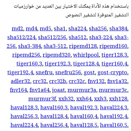
باستخدام هذه الأداة يمكنك الاختيار بين العديد من خوارزميات
التشفير المتوفرة لتشفير النصوص
md2
,
md4
,
md5
,
sha1
,
sha224
,
sha256
,
sha384
,
sha512/224
,
sha512/256
,
sha512
,
sha3-224
,
sha3-
256
,
sha3-384
,
sha3-512
,
ripemd128
,
ripemd160
,
ripemd256
,
ripemd320
,
whirlpool
,
tiger128,3
,
tiger160,3
,
tiger192,3
,
tiger128,4
,
tiger160,4
,
tiger192,4
,
snefru
,
snefru256
,
gost
,
gost-crypto
,
adler32
,
crc32
,
crc32b
,
crc32c
,
fnv132
,
fnv1a32
,
fnv164
,
fnv1a64
,
joaat
,
murmur3a
,
murmur3c
,
murmur3f
,
xxh32
,
xxh64
,
xxh3
,
xxh128
,
haval128,3
,
haval160,3
,
haval192,3
,
haval224,3
,
haval256,3
,
haval128,4
,
haval160,4
,
haval192,4
,
haval224,4
,
haval256,4
,
haval128,5
,
haval160,5
,