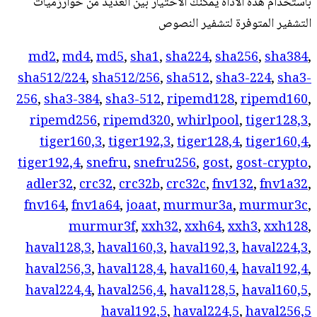
باستخدام هذه الأداة يمكنك الاختيار بين العديد من خوارزميات
التشفير المتوفرة لتشفير النصوص
md2
,
md4
,
md5
,
sha1
,
sha224
,
sha256
,
sha384
,
sha512/224
,
sha512/256
,
sha512
,
sha3-224
,
sha3-
256
,
sha3-384
,
sha3-512
,
ripemd128
,
ripemd160
,
ripemd256
,
ripemd320
,
whirlpool
,
tiger128,3
,
tiger160,3
,
tiger192,3
,
tiger128,4
,
tiger160,4
,
tiger192,4
,
snefru
,
snefru256
,
gost
,
gost-crypto
,
adler32
,
crc32
,
crc32b
,
crc32c
,
fnv132
,
fnv1a32
,
fnv164
,
fnv1a64
,
joaat
,
murmur3a
,
murmur3c
,
murmur3f
,
xxh32
,
xxh64
,
xxh3
,
xxh128
,
haval128,3
,
haval160,3
,
haval192,3
,
haval224,3
,
haval256,3
,
haval128,4
,
haval160,4
,
haval192,4
,
haval224,4
,
haval256,4
,
haval128,5
,
haval160,5
,
haval192,5
,
haval224,5
,
haval256,5