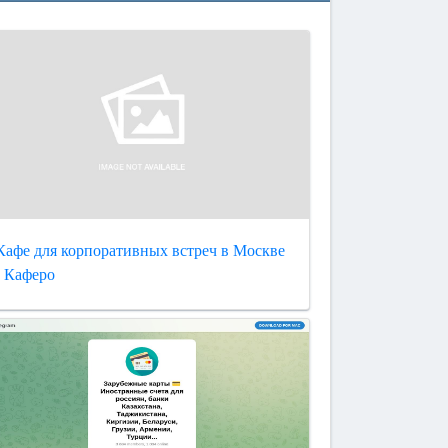
Кафе для корпоративных встреч в Москве
- Каферо