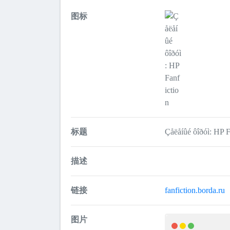
图标
标题
Çåëåíûé ôîðóì: HP F
描述
链接
fanfiction.borda.ru
图片