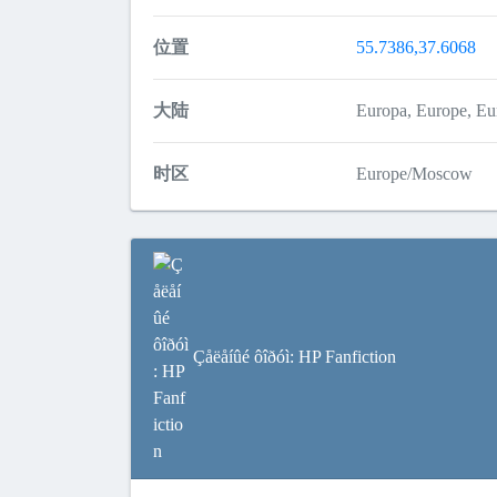
位置
55.7386,37.6068
大陆
Europa, Europe, 
时区
Europe/Moscow
Çåëåíûé ôîðóì: HP Fanfiction