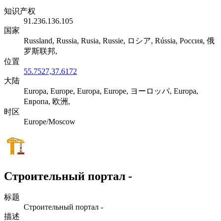
知识产权
91.236.136.105
国家
Russland, Russia, Rusia, Russie, ロシア, Rússia, Россия, 俄
罗斯联邦,
位置
55.7527,37.6172
大陆
Europa, Europe, Europa, Europe, ヨーロッパ, Europa,
Европа, 欧洲,
时区
Europe/Moscow
Строительный портал -
标题
Строительный портал -
描述