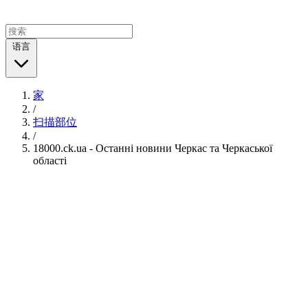
语言
家
/
扫描部位
/
18000.ck.ua - Останні новини Черкас та Черкаської
області