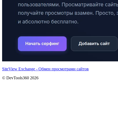
SiteView Exchange - Обмен просмотрами сайтов
© DevTools360 2026