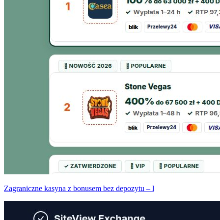
Zagraniczne kasyna z bonusem bez depozytu – l