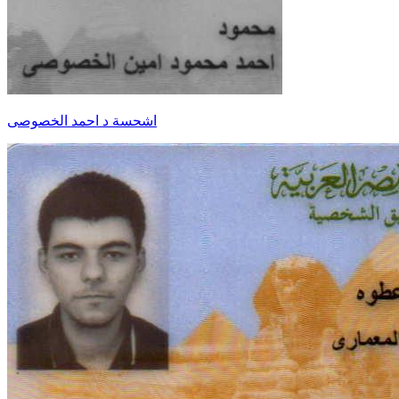
اشحسة د احمد الخصوصى