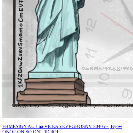
FHMESIGY AUT aa VE EAb EVEGHOSNV £0405 «| Byow
ONO LON SO ONITID dOL