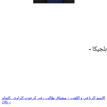
الاسم الرباعي و اللقب :- مشتاق طالب زغير كرحوت الراوي. .التولد
:- 196