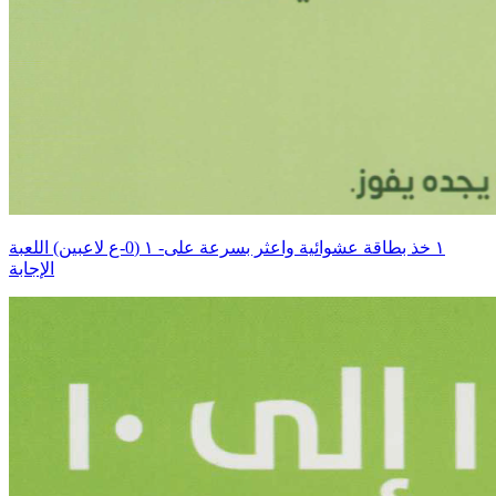
اللعبة ‎١‏ (0-ع لاعبين) ‎-١‏ خذ بطاقة عشوائية واعثر بسرعة على
الإجابة