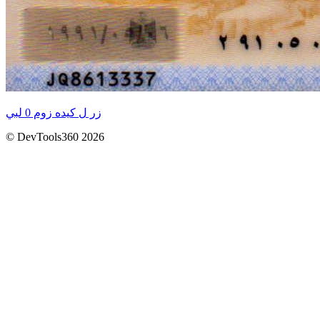
زر ل كيده زوم 0 لبي
© DevTools360 2026