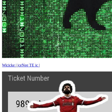
Wicicke | |ceNee TE ic |