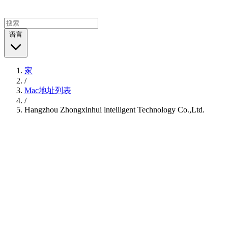
语言
家
/
Mac地址列表
/
Hangzhou Zhongxinhui lntelligent Technology Co.,Ltd.