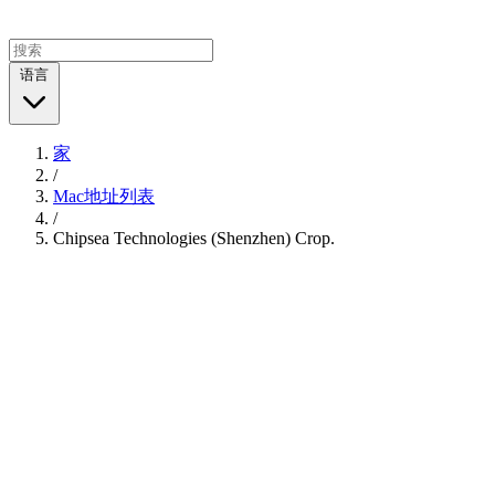
语言
家
/
Mac地址列表
/
Chipsea Technologies (Shenzhen) Crop.