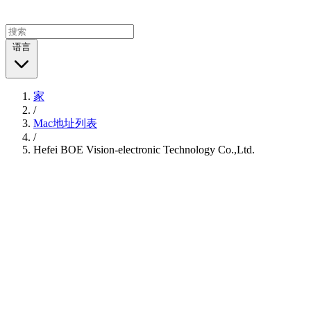
语言
家
/
Mac地址列表
/
Hefei BOE Vision-electronic Technology Co.,Ltd.