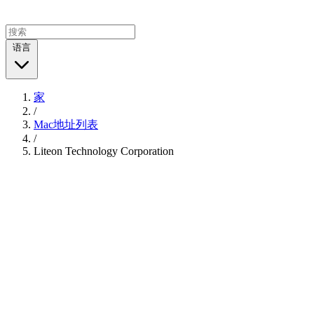
语言
家
/
Mac地址列表
/
Liteon Technology Corporation