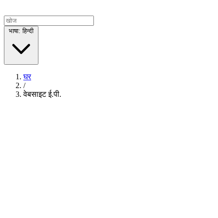
भाषा: हिन्दी
घर
/
वेबसाइट ई.पी.