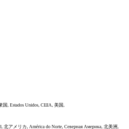
カ合衆国, Estados Unidos, США, 美国,
u Nord, 北アメリカ, América do Norte, Северная Америка, 北美洲,