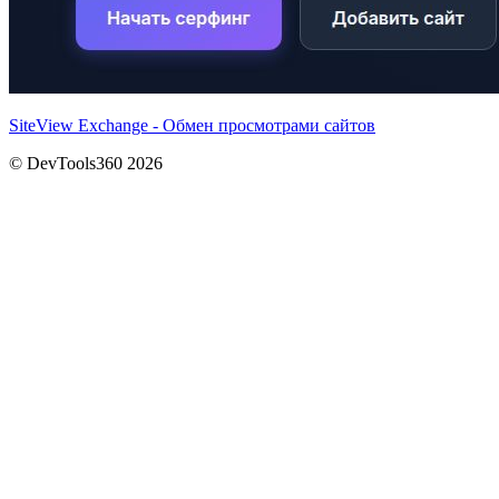
SiteView Exchange - Обмен просмотрами сайтов
© DevTools360 2026