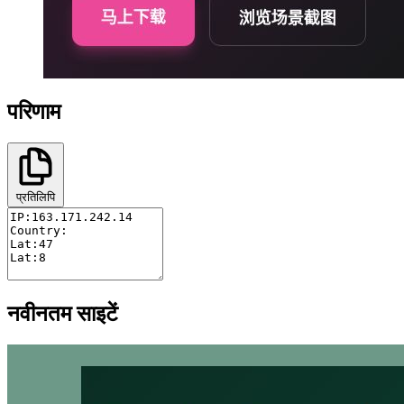
परिणाम
प्रतिलिपि
नवीनतम साइटें