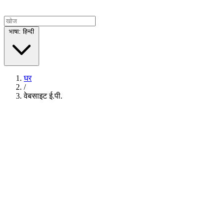
भाषा: हिन्दी
घर
/
वेबसाइट ई.पी.