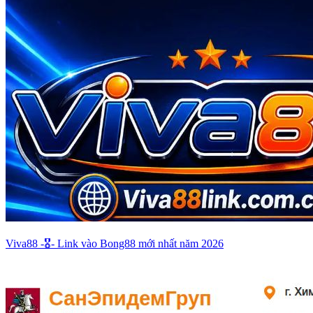
Viva88 -🎖️- Link vào Bong88 mới nhất năm 2026