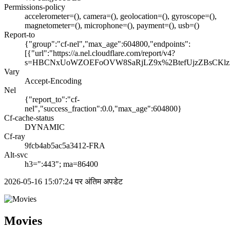
Permissions-policy
accelerometer=(), camera=(), geolocation=(), gyroscope=(),
magnetometer=(), microphone=(), payment=(), usb=()
Report-to
{"group":"cf-nel","max_age":604800,"endpoints":
[{"url":"https://a.nel.cloudflare.com/report/v4?
s=HBCNxUoWZOEFoOVW8SaRjLZ9x%2BtefUjzZBsCKlz
Vary
Accept-Encoding
Nel
{"report_to":"cf-
nel","success_fraction":0.0,"max_age":604800}
Cf-cache-status
DYNAMIC
Cf-ray
9fcb4ab5ac5a3412-FRA
Alt-svc
h3=":443"; ma=86400
2026-05-16 15:07:24 पर अंतिम अपडेट
Movies