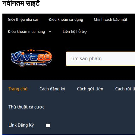
नवीनतम साइटें