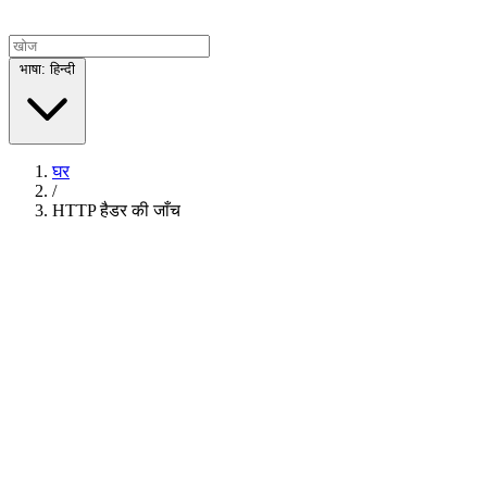
भाषा: हिन्दी
घर
/
HTTP हैडर की जाँच