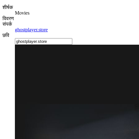
शीर्षक
Movies
विवरण
संपर्क
ghostplayer.store
छवि