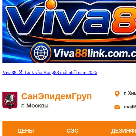
Viva88 -🎖️- Link vào Bong88 mới nhất năm 2026