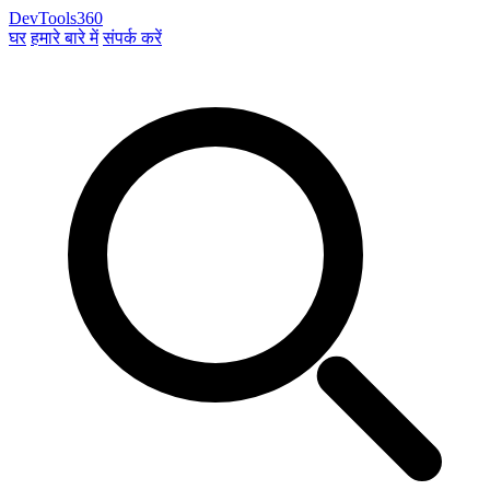
DevTools360
घर
हमारे बारे में
संपर्क करें