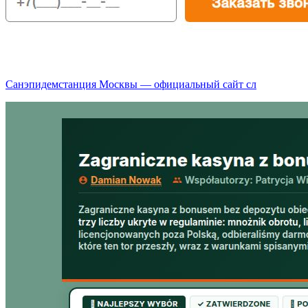
Санэпидемстанция Москвы — официальный сайт сл