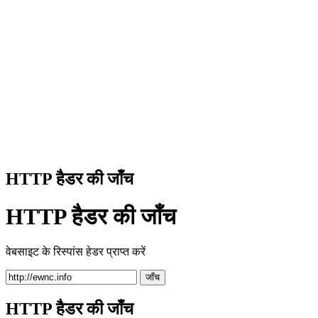
HTTP हैडर की जाँच
HTTP हैडर की जाँच
वेबसाइट के रिस्पांस हेडर प्राप्त करें
जाँच
HTTP हैडर की जाँच