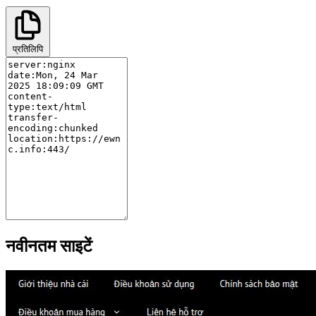
प्रतिलिपि
नवीनतम साइटें