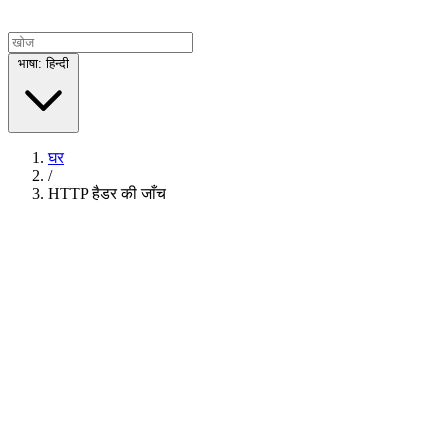
भाषा: हिन्दी
घर
/
HTTP हैडर की जाँच