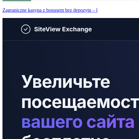
Zagraniczne kasyna z bonusem bez depozytu – l