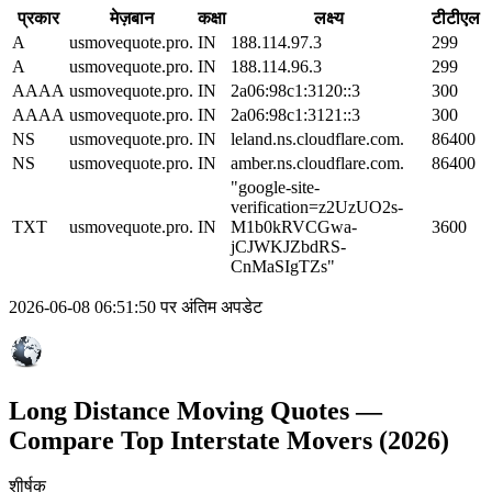
प्रकार
मेज़बान
कक्षा
लक्ष्य
टीटीएल
A
usmovequote.pro.
IN
188.114.97.3
299
A
usmovequote.pro.
IN
188.114.96.3
299
AAAA
usmovequote.pro.
IN
2a06:98c1:3120::3
300
AAAA
usmovequote.pro.
IN
2a06:98c1:3121::3
300
NS
usmovequote.pro.
IN
leland.ns.cloudflare.com.
86400
NS
usmovequote.pro.
IN
amber.ns.cloudflare.com.
86400
"google-site-
verification=z2UzUO2s-
TXT
usmovequote.pro.
IN
M1b0kRVCGwa-
3600
jCJWKJZbdRS-
CnMaSIgTZs"
2026-06-08 06:51:50 पर अंतिम अपडेट
Long Distance Moving Quotes —
Compare Top Interstate Movers (2026)
शीर्षक