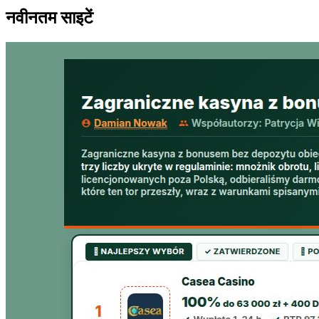
नवीनतम साइटें