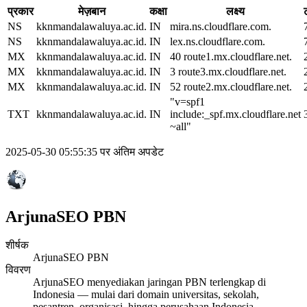
प्रकार
मेज़बान
कक्षा
लक्ष्य
NS
kknmandalawaluya.ac.id.
IN
mira.ns.cloudflare.com.
NS
kknmandalawaluya.ac.id.
IN
lex.ns.cloudflare.com.
MX
kknmandalawaluya.ac.id.
IN
40 route1.mx.cloudflare.net.
MX
kknmandalawaluya.ac.id.
IN
3 route3.mx.cloudflare.net.
MX
kknmandalawaluya.ac.id.
IN
52 route2.mx.cloudflare.net.
"v=spf1
TXT
kknmandalawaluya.ac.id.
IN
include:_spf.mx.cloudflare.net
~all"
2025-05-30 05:55:35 पर अंतिम अपडेट
ArjunaSEO PBN
शीर्षक
ArjunaSEO PBN
विवरण
ArjunaSEO menyediakan jaringan PBN terlengkap di
Indonesia — mulai dari domain universitas, sekolah,
pesantren, organisasi, hingga perusahaan Indonesia