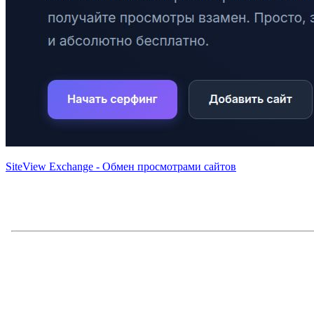
SiteView Exchange - Обмен просмотрами сайтов