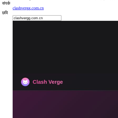
संपर्क
clashvergg.com.cn
छवि