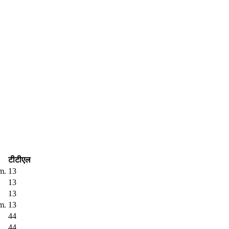
टीटीएल
m.
13
13
13
m.
13
44
44