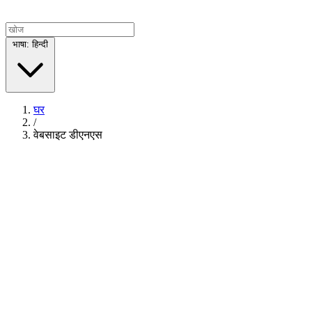
भाषा: हिन्दी
घर
/
वेबसाइट डीएनएस