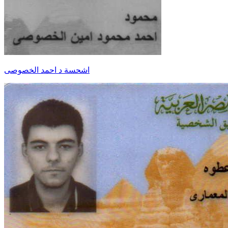
اشحسة د احمد الخصوصى