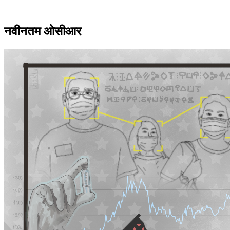
नवीनतम ओसीआर