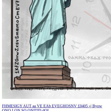
FHMESIGY AUT aa VE EAb EVEGHOSNV £0405 «| Byow
ONO LON SO ONITID dOL