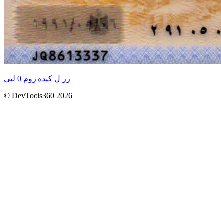
زر ل كيده زوم 0 لبي
© DevTools360 2026