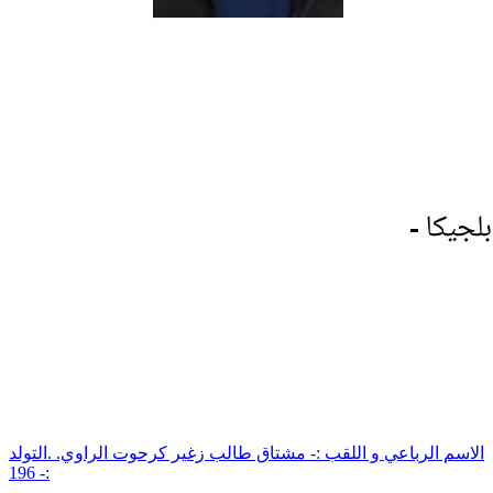
الاسم الرباعي و اللقب :- مشتاق طالب زغير كرحوت الراوي. .التولد
:- 196