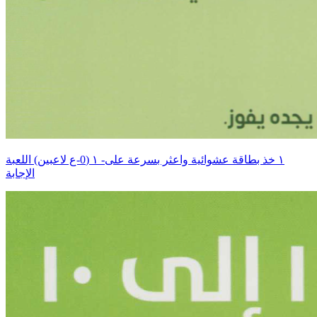
اللعبة ‎١‏ (0-ع لاعبين) ‎-١‏ خذ بطاقة عشوائية واعثر بسرعة على
الإجابة