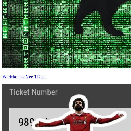
Wicicke | |ceNee TE ic |