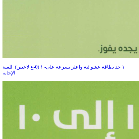
اللعبة ‎١‏ (0-ع لاعبين) ‎-١‏ خذ بطاقة عشوائية واعثر بسرعة على
الإجابة