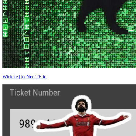
Wicicke | |ceNee TE ic |