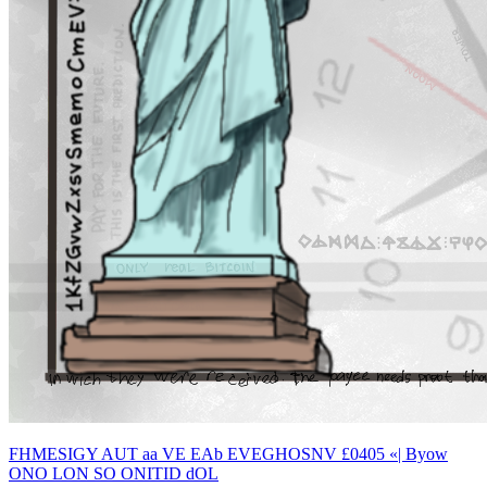
FHMESIGY AUT aa VE EAb EVEGHOSNV £0405 «| Byow
ONO LON SO ONITID dOL