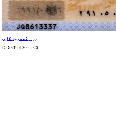
زر ل كيده زوم 0 لبي
© DevTools360 2026