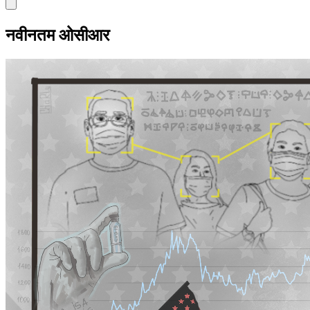
नवीनतम ओसीआर