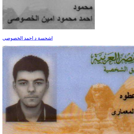
اشحسة د احمد الخصوصى