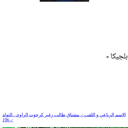
الاسم الرباعي و اللقب :- مشتاق طالب زغير كرحوت الراوي. .التولد
:- 196