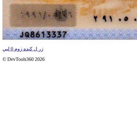
زر ل كيده زوم 0 لبي
© DevTools360 2026