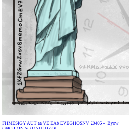
FHMESIGY AUT aa VE EAb EVEGHOSNV £0405 «| Byow
ONO LON SO ONITID dOL