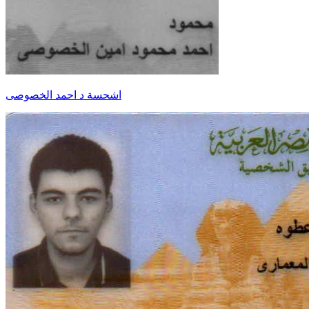
اشحسة د احمد الخصوصى