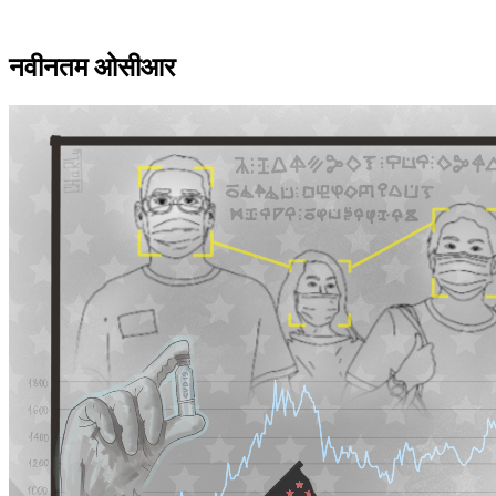
नवीनतम ओसीआर