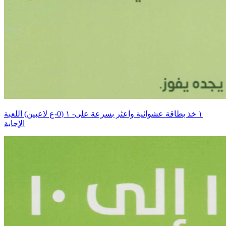
اللعبة ‎١‏ (0-ع لاعبين) ‎-١‏ خذ بطاقة عشوائية واعثر بسرعة على
الإجابة