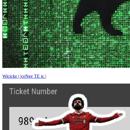
Wicicke | |ceNee TE ic |