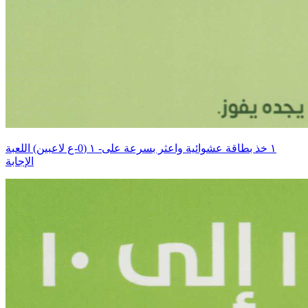
اللعبة ‎١‏ (0-ع لاعبين) ‎-١‏ خذ بطاقة عشوائية واعثر بسرعة على
الإجابة