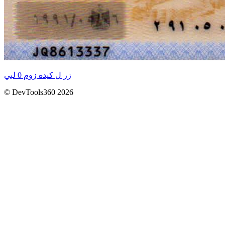
زر ل كيده زوم 0 لبي
© DevTools360 2026