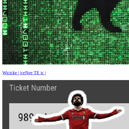
Wicicke | |ceNee TE ic |