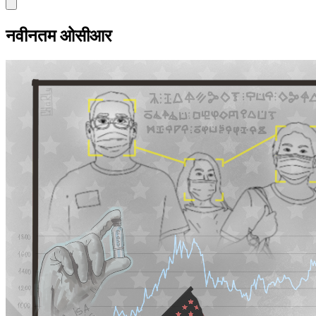
नवीनतम ओसीआर