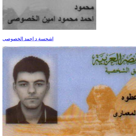
اشحسة د احمد الخصوصى