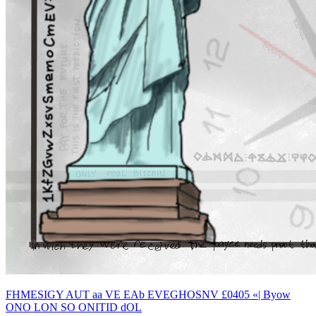
FHMESIGY AUT aa VE EAb EVEGHOSNV £0405 «| Byow
ONO LON SO ONITID dOL