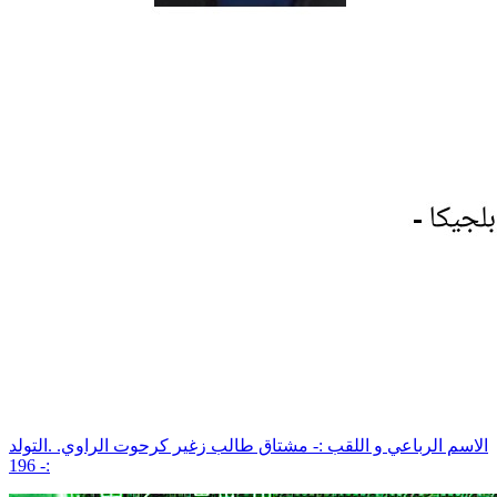
الاسم الرباعي و اللقب :- مشتاق طالب زغير كرحوت الراوي. .التولد
:- 196