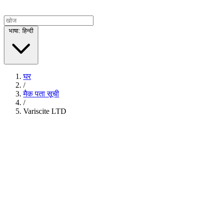
भाषा: हिन्दी
घर
/
मैक पता सूची
/
Variscite LTD