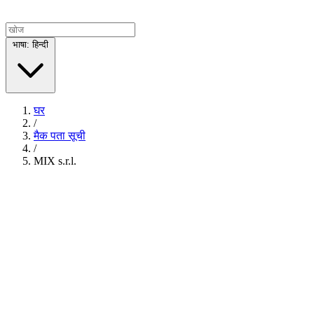
भाषा: हिन्दी
घर
/
मैक पता सूची
/
MIX s.r.l.