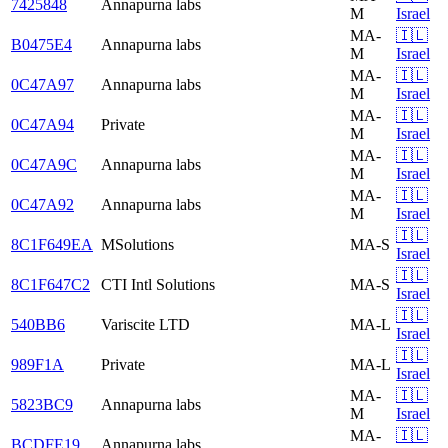
7425848
Annapurna labs
M
Israel
MA-
🇮🇱
B0475E4
Annapurna labs
M
Israel
MA-
🇮🇱
0C47A97
Annapurna labs
M
Israel
MA-
🇮🇱
0C47A94
Private
M
Israel
MA-
🇮🇱
0C47A9C
Annapurna labs
M
Israel
MA-
🇮🇱
0C47A92
Annapurna labs
M
Israel
🇮🇱
8C1F649EA
MSolutions
MA-S
Israel
🇮🇱
8C1F647C2
CTI Intl Solutions
MA-S
Israel
🇮🇱
540BB6
Variscite LTD
MA-L
Israel
🇮🇱
989F1A
Private
MA-L
Israel
MA-
🇮🇱
5823BC9
Annapurna labs
M
Israel
MA-
🇮🇱
BCDFE19
Annapurna labs