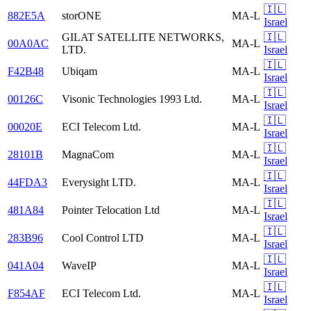
🇮🇱
882E5A
storONE
MA-L
Israel
GILAT SATELLITE NETWORKS,
🇮🇱
00A0AC
MA-L
LTD.
Israel
🇮🇱
F42B48
Ubiqam
MA-L
Israel
🇮🇱
00126C
Visonic Technologies 1993 Ltd.
MA-L
Israel
🇮🇱
00020E
ECI Telecom Ltd.
MA-L
Israel
🇮🇱
28101B
MagnaCom
MA-L
Israel
🇮🇱
44FDA3
Everysight LTD.
MA-L
Israel
🇮🇱
481A84
Pointer Telocation Ltd
MA-L
Israel
🇮🇱
283B96
Cool Control LTD
MA-L
Israel
🇮🇱
041A04
WaveIP
MA-L
Israel
🇮🇱
F854AF
ECI Telecom Ltd.
MA-L
Israel